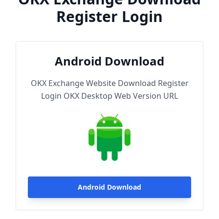
Register Login
Android Download
OKX Exchange Website Download Register
Login OKX Desktop Web Version URL
Android Download