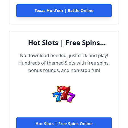
Texas Hold'em | Battle Online
Hot Slots | Free Spins
Online
No download needed, just click and play!
Hundreds of themed Slots with free spins,
bonus rounds, and non-stop fun!
Hot Slots | Free Spins Online