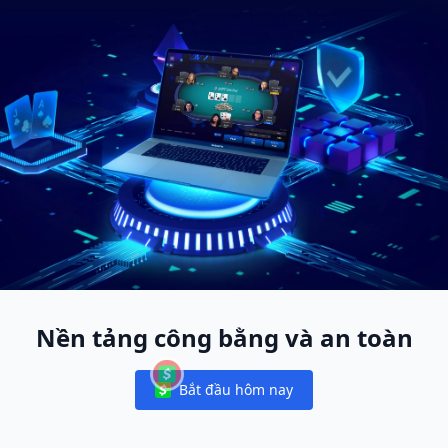
Nền tảng công bằng và an toàn
Bắt đầu hôm nay
Notifications