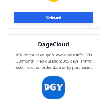
MoJie.net
DageCloud
10% discount coupon. Available traffic: 300
GB/month. Plan duration: 365 days. Traffic
reset: reset on order date or by purchasing
traffic package. Maximum achievable
bandwidth: 1000 Mbps. Node protocol:
Trojan.