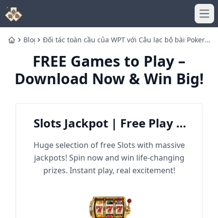
Ope
Blogs
Đối tác toàn cầu của WPT với Câu lạc bộ bài Poker
Home
& Sòng bạc JP Poker ở Ireland
FREE Games to Play –
Download Now & Win Big!
Slots Jackpot | Free Play &
Win Big
Huge selection of free Slots with massive
jackpots! Spin now and win life-changing
prizes. Instant play, real excitement!