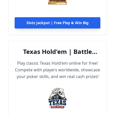
Slots Jackpot | Free Play & Win Big
Texas Hold'em | Battle
Online
Play classic Texas Hold'em online for free!
Compete with players worldwide, showcase
your poker skills, and win real cash prizes!