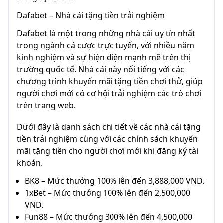
Dafabet – Nhà cái tặng tiền trải nghiệm
Dafabet là một trong những nhà cái uy tín nhất
trong ngành cá cược trực tuyến, với nhiều năm
kinh nghiệm và sự hiện diện mạnh mẽ trên thị
trường quốc tế. Nhà cái này nổi tiếng với các
chương trình khuyến mãi tặng tiền chơi thử, giúp
người chơi mới có cơ hội trải nghiệm các trò chơi
trên trang web.
Dưới đây là danh sách chi tiết về các nhà cái tặng
tiền trải nghiệm cùng với các chính sách khuyến
mãi tặng tiền cho người chơi mới khi đăng ký tài
khoản.
BK8 – Mức thưởng 100% lên đến 3,888,000 VND.
1xBet – Mức thưởng 100% lên đến 2,500,000
VND.
Fun88 – Mức thưởng 300% lên đến 4,500,000