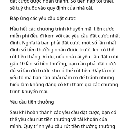
đặt cược được hoàn thành. Số tiền nạp tối thiểu
sẽ tuỳ thuộc vào quy định của nhà cái.
Đáp ứng các yêu cầu đặt cược
Hầu hết các chương trình khuyến mãi tiền cược
miễn phí đều đi kèm với các yêu cầu đặt cược nhất
định. Nghĩa là bạn phải đặt cược một số lần nhất
định số tiền thưởng nhận được trước khi có thể
rút tiền thắng. Ví dụ, nếu nhà cái yêu cầu đặt cược
gấp 10 lần số tiền thưởng, bạn cần phải đặt cược
đủ số lần đó trước khi có thể rút tiền. Đây là một
yếu tố mà bạn cần phải nắm rõ để tránh những
hiểu lầm không đáng có khi tham gia các chương
trình khuyến mãi.
Yêu cầu tiền thưởng
Sau khi hoàn thành các yêu cầu đặt cược, bạn có
thể yêu cầu rút tiền thưởng về tài khoản của
mình. Quy trình yêu cầu rút tiền thưởng thường