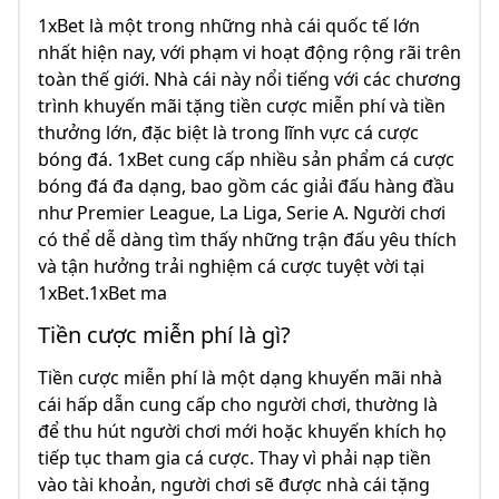
1xBet là một trong những nhà cái quốc tế lớn
nhất hiện nay, với phạm vi hoạt động rộng rãi trên
toàn thế giới. Nhà cái này nổi tiếng với các chương
trình khuyến mãi tặng tiền cược miễn phí và tiền
thưởng lớn, đặc biệt là trong lĩnh vực cá cược
bóng đá. 1xBet cung cấp nhiều sản phẩm cá cược
bóng đá đa dạng, bao gồm các giải đấu hàng đầu
như Premier League, La Liga, Serie A. Người chơi
có thể dễ dàng tìm thấy những trận đấu yêu thích
và tận hưởng trải nghiệm cá cược tuyệt vời tại
1xBet.1xBet ma
Tiền cược miễn phí là gì?
Tiền cược miễn phí là một dạng khuyến mãi nhà
cái hấp dẫn cung cấp cho người chơi, thường là
để thu hút người chơi mới hoặc khuyến khích họ
tiếp tục tham gia cá cược. Thay vì phải nạp tiền
vào tài khoản, người chơi sẽ được nhà cái tặng