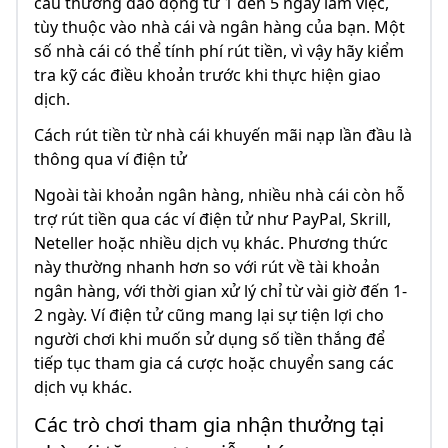
cầu thường dao động từ 1 đến 5 ngày làm việc,
tùy thuộc vào nhà cái và ngân hàng của bạn. Một
số nhà cái có thể tính phí rút tiền, vì vậy hãy kiểm
tra kỹ các điều khoản trước khi thực hiện giao
dịch.
Cách rút tiền từ nhà cái khuyến mãi nạp lần đầu là
thông qua ví điện tử
Ngoài tài khoản ngân hàng, nhiều nhà cái còn hỗ
trợ rút tiền qua các ví điện tử như PayPal, Skrill,
Neteller hoặc nhiều dịch vụ khác. Phương thức
này thường nhanh hơn so với rút về tài khoản
ngân hàng, với thời gian xử lý chỉ từ vài giờ đến 1-
2 ngày. Ví điện tử cũng mang lại sự tiện lợi cho
người chơi khi muốn sử dụng số tiền thắng để
tiếp tục tham gia cá cược hoặc chuyển sang các
dịch vụ khác.
Các trò chơi tham gia nhận thưởng tại