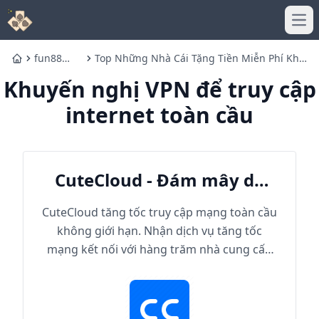
Ope
fun88
Top Những Nhà Cái Tặng Tiền Miễn Phí Khi
Home
đăng
Đăng Ký 2024 - Complete Sports
Khuyến nghị VPN để truy cập
nhập
internet toàn cầu
CuteCloud - Đám mây dễ
thương nhất
CuteCloud tăng tốc truy cập mạng toàn cầu
không giới hạn. Nhận dịch vụ tăng tốc
mạng kết nối với hàng trăm nhà cung cấp
nội dung trên toàn thế giới. Khả năng truy
cập dòng đơn lên đến 2000Mbps, hơn 1000
máy chủ tốc độ cao trên toàn thế giới, tận