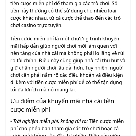
tiền cược miễn phí để tham gia các trò chơi. Số
tiền này thường có thể sử dụng cho nhiều loại
cược khác nhau, từ cá cược thể thao đến các trò
chơi casino trực tuyến.
Tiền cược miễn phí là một chương trình khuyến
mãi hấp dẫn giúp người chơi mới làm quen với
nền tảng của nhà cái mà không phải lo lắng về rủi
ro tài chính. Điều này cũng giúp nhà cái thu hút và
giữ chân người chơi lâu dài hơn. Tuy nhiên, người
chơi cần phải nắm rõ các điều khoản và điều kiện
đi kèm với tiền cược miễn phí để có thể tận dụng
tối đa lợi ích mà nó mang lại.
Ưu điểm của khuyến mãi nhà cái tiền
cược miễn phí
-
Trải nghiệm miễn phí, không rủi ro:
Tiền cược miễn
phí cho phép bạn tham gia các trò chơi hoặc cá
cược mà không cần đầu tư nhiều. Điều này giúp