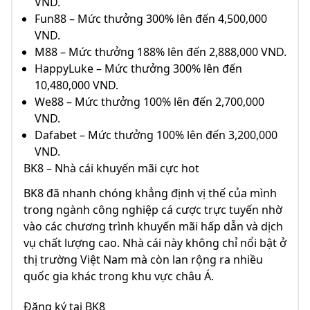
VND.
Fun88 – Mức thưởng 300% lên đến 4,500,000
VND.
M88 – Mức thưởng 188% lên đến 2,888,000 VND.
HappyLuke – Mức thưởng 300% lên đến
10,480,000 VND.
We88 – Mức thưởng 100% lên đến 2,700,000
VND.
Dafabet – Mức thưởng 100% lên đến 3,200,000
VND.
BK8 – Nhà cái khuyến mãi cực hot
BK8 đã nhanh chóng khẳng định vị thế của mình
trong ngành công nghiệp cá cược trực tuyến nhờ
vào các chương trình khuyến mãi hấp dẫn và dịch
vụ chất lượng cao. Nhà cái này không chỉ nổi bật ở
thị trường Việt Nam mà còn lan rộng ra nhiều
quốc gia khác trong khu vực châu Á.
Đăng ký tại BK8