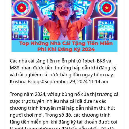
Các nhà cái tặng tiền miễn phí từ 1xbet, BK8 và
M88 nhận được tiền thưởng hấp dẫn khi đăng ký
và trải nghiệm cá cược hàng đầu ngay hôm nay.
Kristina Briggs0September 29, 2024 11:14 am
Trong năm 2024, với sự bùng nổ của thị trường cá
cược trực tuyến, nhiều nhà cái đã đưa ra các
chương trình khuyến mãi hấp dẫn nhằm thu hút
người chơi mới. Trong số đó, các chương trình
tặng tiền miễn phí khi đăng ký tài khoản được coi
là một trong những ưu đãi hấp dẫn nhất. Đây là