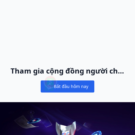
Tham gia cộng đồng người chơi
cash game lớn nhất thế giới
Bắt đầu hôm nay
Notifications