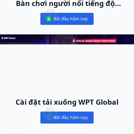
Bàn chơi người nổi tiếng độc
nhất
Bắt đầu hôm nay
Notifications
Cài đặt tải xuống WPT Global
Bắt đầu hôm nay
Notifications