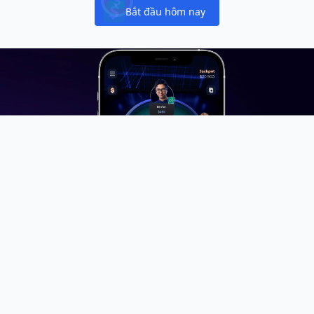
Bắt đầu hôm nay
Notifications