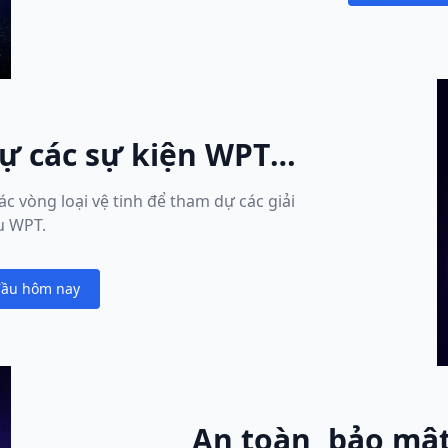
ự các sự kiện WPT
p toàn cầu
c vòng loại vệ tinh để tham dự các giải
u WPT.
đầu hôm nay
ions
An toàn, bảo mật