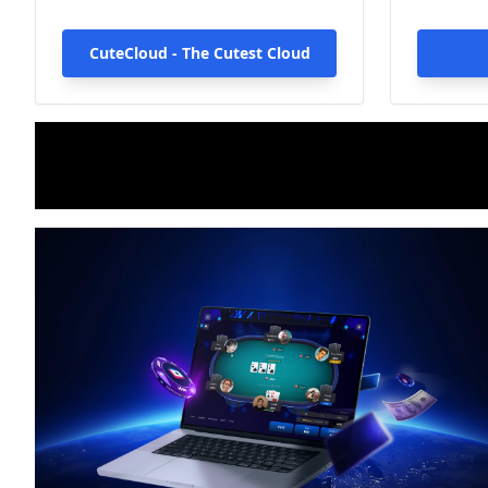
globally, enjoy fast and stable
connections anytime, anywhere.
CuteCloud - The Cutest Cloud