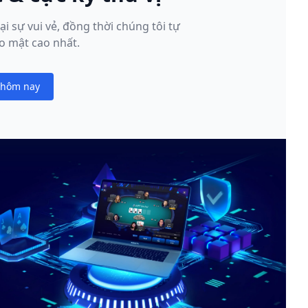
 sự vui vẻ, đồng thời chúng tôi tự
o mật cao nhất.
 hôm nay
s