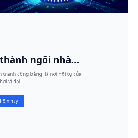
 thành ngôi nhà
 mới của bạn
h tranh công bằng, là nơi hội tụ của
ơi vĩ đại.
 hôm nay
s