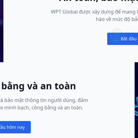
WPT Global được xây dựng để mang lại
hào về mức độ bả
Bắt đầu
Notification
 bằng và an toàn
à bảo mật thông tin người dùng, đảm
e minh bạch, công bằng và an toàn.
đầu hôm nay
ions