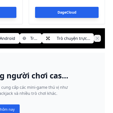
DageCloud
 Android
Trò
Trò chuyện trực
Close ba
chơi
tiếp
H5
g người chơi cash
ất thế giới
 cung cấp các mini-game thú vị như
ackjack và nhiều trò chơi khác.
 hôm nay
s