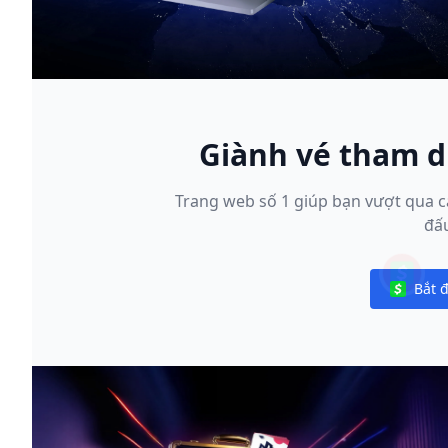
Giành vé tham d
trực tiế
Trang web số 1 giúp bạn vượt qua cá
đấ
Bắt 
Notificat