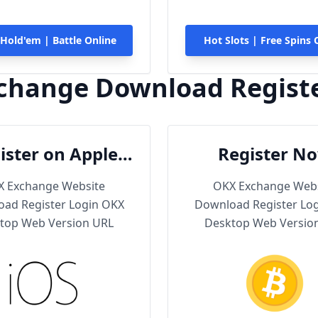
 Hold'em | Battle Online
Hot Slots | Free Spins 
change Download Registe
ister on Apple
Register N
App Store
X Exchange Website
OKX Exchange Webs
ad Register Login OKX
Download Register Lo
top Web Version URL
Desktop Web Versio