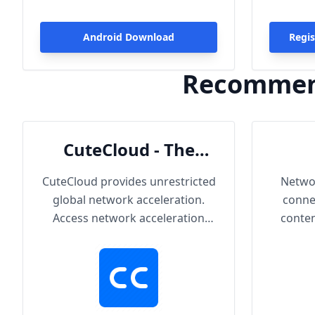
Android Download
Regis
Recommend
CuteCloud - The
Cutest Cloud
CuteCloud provides unrestricted
Networ
global network acceleration.
conne
Access network acceleration
conten
services connected with
hundreds of content providers
worldwide. With up to 2000Mbps
single-line access capacity and
1000+ high-speed servers