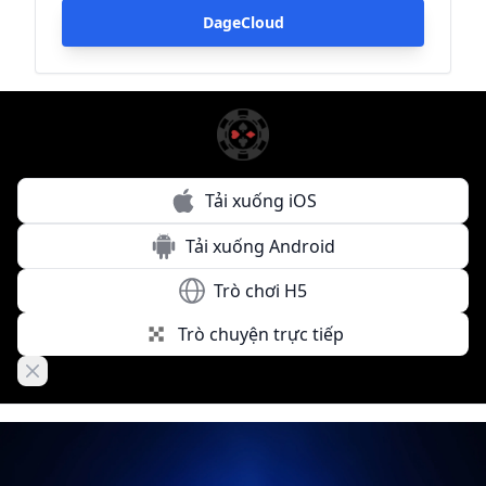
DageCloud
Tải xuống iOS
Tải xuống Android
Trò chơi H5
Trò chuyện trực tiếp
Close banner