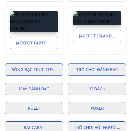
JACKPOT ISLAND - SLOTS MACHINE
JACKPOT PARTY - MGA LARO SA CASINO
SÒNG BẠC TRỰC TUYẾN
TRÒ CHƠI ĐÁNH BẠC
MÁY ĐÁNH BẠC
XÌ DÁCH
RỒLET
PÔKER
BACCARAT
TRÒ CHƠI VỚI NGƯỜI CHIA B