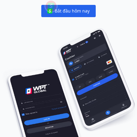
Bắt đầu hôm nay
Notifications