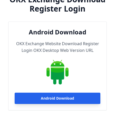
Register Login
Android Download
OKX Exchange Website Download Register
Login OKX Desktop Web Version URL
Android Download