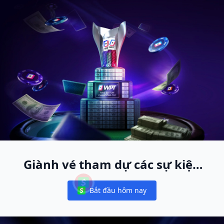
Giành vé tham dự các sự kiện
WPT trực tiếp toàn cầu
Bắt đầu hôm nay
Notifications