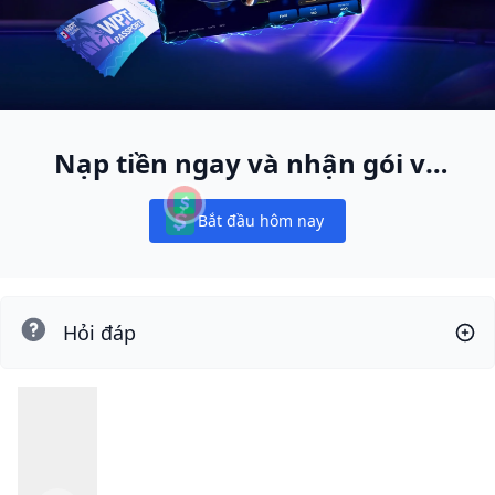
Nạp tiền ngay và nhận gói vé
WPT® Global của bạn
Bắt đầu hôm nay
Notifications
Hỏi đáp