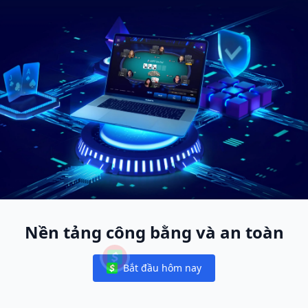
Nền tảng công bằng và an toàn
Bắt đầu hôm nay
Notifications