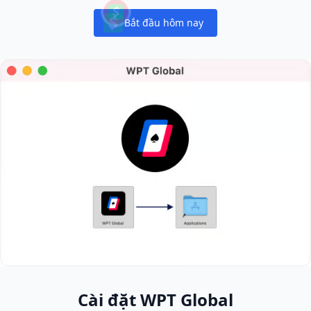
Bắt đầu hôm nay
Notifications
Cài đặt WPT Global