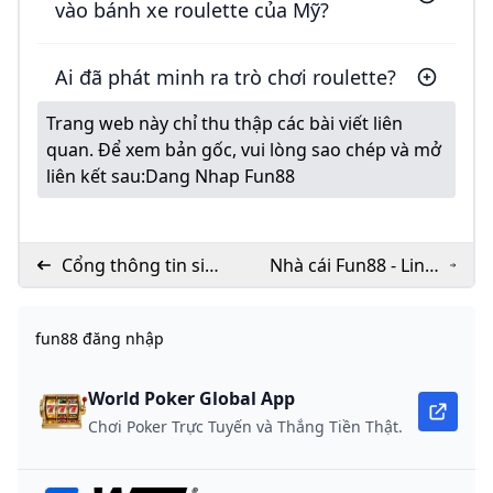
vào bánh xe roulette của Mỹ?
Ai đã phát minh ra trò chơi roulette?
Trang web này chỉ thu thập các bài viết liên
quan. Để xem bản gốc, vui lòng sao chép và mở
liên kết sau:
Dang Nhap Fun88
Cổng thông tin sinh
Nhà cái Fun88 - Link
viên
đăng nhập Website
chính thức Fun88
fun88 đăng nhập
World Poker Global App
Chơi Poker Trực Tuyến và Thắng Tiền Thật.