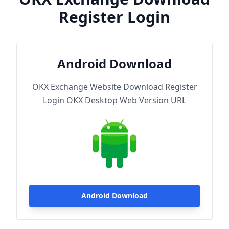
Register Login
Android Download
OKX Exchange Website Download Register
Login OKX Desktop Web Version URL
Android Download