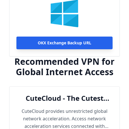
OKX Exchange Backup URL
Recommended VPN for
Global Internet Access
CuteCloud - The Cutest
Cloud
CuteCloud provides unrestricted global
network acceleration. Access network
acceleration services connected with