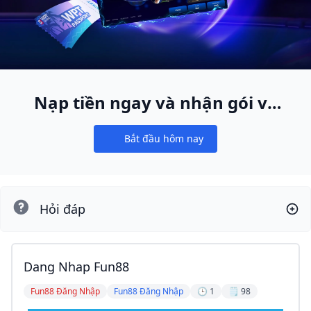
Nạp tiền ngay và nhận gói vé
WPT® Global của bạn
Bắt đầu hôm nay
Notifications
Hỏi đáp
Dang Nhap Fun88
Fun88 Đăng Nhập
Fun88 Đăng Nhập
🕒 1
🗒️ 98