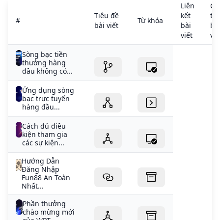
Liên
Ch
Tiêu đề
kết
tiế
#
Từ khóa
bài viết
bài
bà
viết
viế
Sòng bạc tiền
thưởng hàng
đầu không có...
Ứng dụng sòng
bạc trực tuyến
hàng đầu...
Cách đủ điều
kiện tham gia
các sự kiện...
Hướng Dẫn
Đăng Nhập
Fun88 An Toàn
Nhất...
Phần thưởng
chào mừng mới