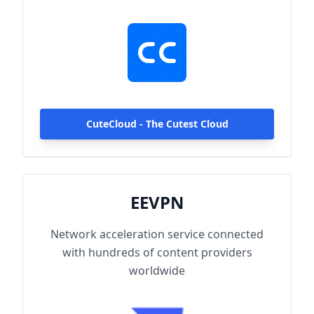
hundreds of content providers worldwide.
With up to 2000Mbps single-line access
capacity and 1000+ high-speed servers
globally, enjoy fast and stable connections
anytime, anywhere.
CuteCloud - The Cutest Cloud
EEVPN
Network acceleration service connected
with hundreds of content providers
worldwide