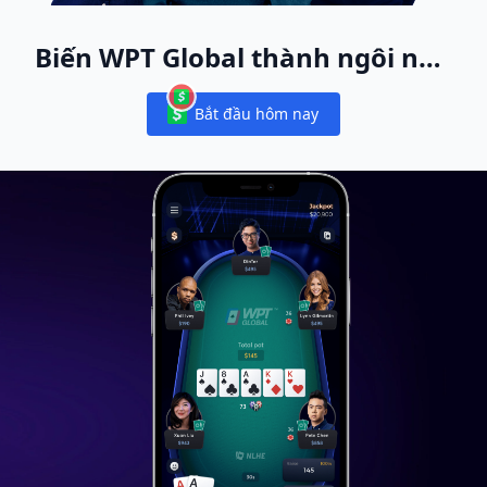
Biến WPT Global thành ngôi nhà
poker online mới của bạn
Bắt đầu hôm nay
Notifications