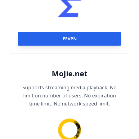
EEVPN
MoJie.net
Supports streaming media playback. No
limit on number of users. No expiration
time limit. No network speed limit.