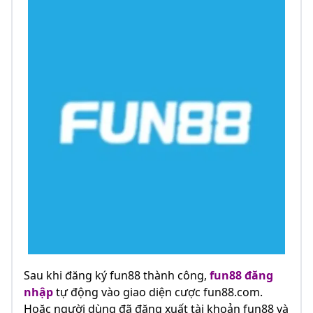
Sau khi đăng ký fun88 thành công,
fun88 đăng
nhập
tự động vào giao diện cược fun88.com.
Hoặc người dùng đã đăng xuất tài khoản fun88 và