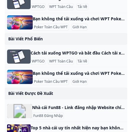
WPTGO
WPT Toàn Cầu
Tải Về
Bạn không thể tải xuống và chơi WPT Poker Global ở các quốc gia và khu vực bên dưới Người chơi ở hơn 100 quốc gia có thể truy cập WPT Global Poker, nhưng có những hạn chế cụ thể dựa trên quy định của địa phương. Tại sao bạn không thể tải xuống và chơi WPT Poker Global ở các quốc gia và khu vực bên dưới Các quốc gia có thể truy cập WPT Global Người chơi có thể đăng ký và tải xuống WPT Global từ các khu vực sau:
Poker Toàn Cầu WPT
Giới Hạn
Bài Viết Phổ Biến
Cách tải xuống WPTGO và bắt đầu Cách tải xuống WPTGO và bắt đầu với Poker trực tuyến Bắt đầu với WPTGO, nền tảng poker trực tuyến được liên kết với World Poker Tour, thật đơn giản và nhanh chóng. Hãy làm theo các bước đơn giản sau để tải xuống phần mềm và thiết lập tài khoản của bạn. Bước 1: Tải ứng dụng WPTGO Để bắt đầu, hãy nhấp vào nút Tải xuống ngay trên trang web WPTGO.
WPTGO
WPT Toàn Cầu
Tải Về
Bạn không thể tải xuống và chơi WPT Poker Global ở các quốc gia và khu vực bên dưới Người chơi ở hơn 100 quốc gia có thể truy cập WPT Global Poker, nhưng có những hạn chế cụ thể dựa trên quy định của địa phương. Tại sao bạn không thể tải xuống và chơi WPT Poker Global ở các quốc gia và khu vực bên dưới Các quốc gia có thể truy cập WPT Global Người chơi có thể đăng ký và tải xuống WPT Global từ các khu vực sau:
Poker Toàn Cầu WPT
Giới Hạn
Bài Viết Được Đề Xuất
Nhà cái Fun88 - Link đăng nhập Website chính thức Fun88 Nhà cái uy tín funvn66.com ✔️ Link website chính thức của Fun88 cung cấp hệ thống cá cược thể thao, casino, slot game… ưu đãi khủng. Thêm Tải Về Cung cấp sự an toàn và hiệu quả tối đa trong việc truy cập Với chức năng chuyển tiền mới nhanh hơn và an toàn hơn Chỉ ấn! sự phấn khích Và để giành chiến thắng trong thời gian thực, bạn sẽ không bỏ lỡ nó.
Fun88 Đăng Nhập
Top 5 nhà cái uy tín nhất hiện nay bạn không thể bỏ lỡ Cập nhật danh sách các nhà cái uy tín nhất Việt Nam hiện nay với các sản phẩm cá cược đặc sắc cùng nh