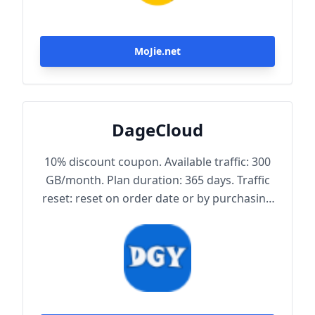
MoJie.net
DageCloud
10% discount coupon. Available traffic: 300
GB/month. Plan duration: 365 days. Traffic
reset: reset on order date or by purchasing
traffic package. Maximum achievable
bandwidth: 1000 Mbps. Node protocol:
Trojan.