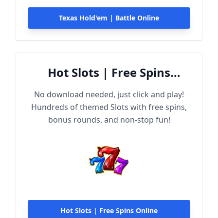
Texas Hold'em | Battle Online
Hot Slots | Free Spins
Online
No download needed, just click and play!
Hundreds of themed Slots with free spins,
bonus rounds, and non-stop fun!
Hot Slots | Free Spins Online