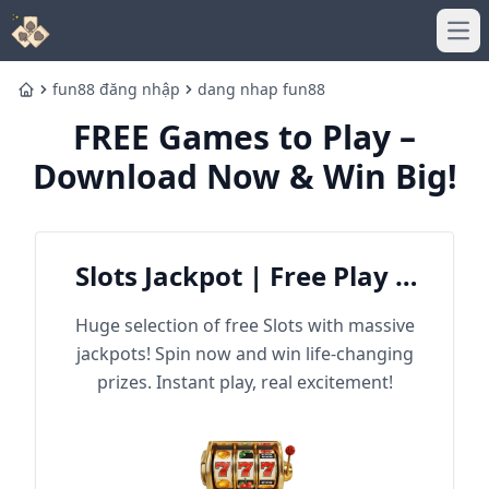
Ope
fun88 đăng nhập
dang nhap fun88
Home
FREE Games to Play –
Download Now & Win Big!
Slots Jackpot | Free Play &
Win Big
Huge selection of free Slots with massive
jackpots! Spin now and win life-changing
prizes. Instant play, real excitement!