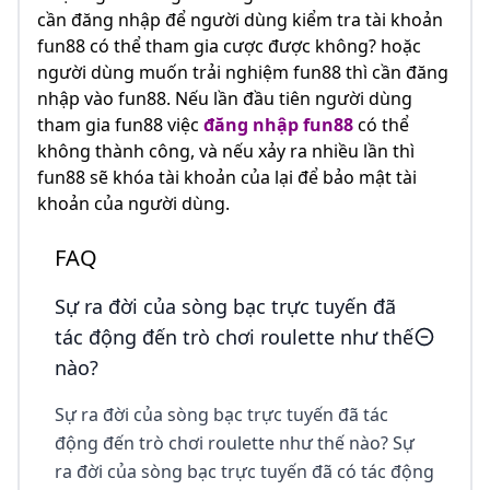
cần đăng nhập để người dùng kiểm tra tài khoản
fun88 có thể tham gia cược được không? hoặc
người dùng muốn trải nghiệm fun88 thì cần đăng
nhập vào fun88. Nếu lần đầu tiên người dùng
tham gia fun88 việc
đăng nhập fun88
có thể
không thành công, và nếu xảy ra nhiều lần thì
fun88 sẽ khóa tài khoản của lại để bảo mật tài
khoản của người dùng.
FAQ
Sự ra đời của sòng bạc trực tuyến đã
tác động đến trò chơi roulette như thế
nào?
Sự ra đời của sòng bạc trực tuyến đã tác
động đến trò chơi roulette như thế nào? Sự
ra đời của sòng bạc trực tuyến đã có tác động