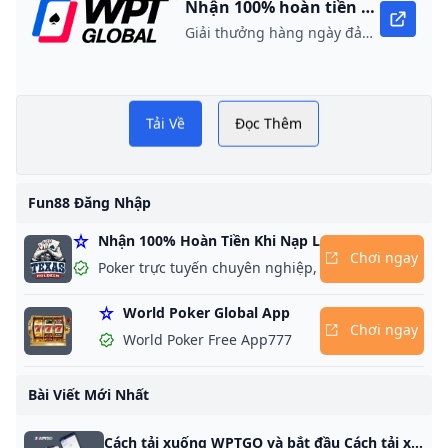
Nhận 100% hoàn tiền khi nạp lần đầu
Giải thưởng hàng ngày đảm bảo 10,000 USD
á
Tải Về
Đọc Thêm
Fun88 Đăng Nhập
ệ
Nhận 100% Hoàn Tiền Khi Nạp Lần Đầu
Chơi ngay
Poker trực tuyến chuyên nghiệp, giành giải thưởng
c
World Poker Global App
Chơi ngay
World Poker Free App777
Bài Viết Mới Nhất
Cách tải xuống WPTGO và bắt đầu Cách tải xuống WPTGO và bắt đầu với Poker trực tuyến Bắt đầu với WPTGO, nền tảng poker trực tuyến được liên kết với World Poker Tour, thật đơn giản và nhanh chóng. Hãy làm theo các bước đơn giản sau để tải xuống phần mềm và thiết lập tài khoản của bạn. Bước 1: Tải ứng dụng WPTGO Để bắt đầu, hãy nhấp vào nút Tải xuống ngay trên trang web WPTGO.