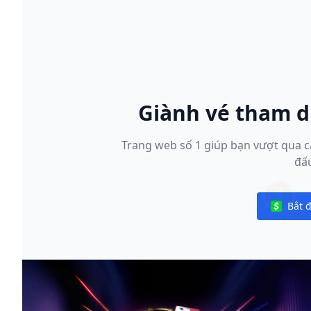
Giành vé tham d
trực tiế
Trang web số 1 giúp bạn vượt qua cá
đấ
Bắt 
Notificat