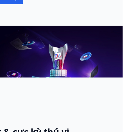
s
 & cực kỳ thú vị