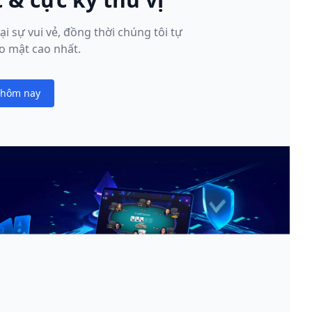
 sự vui vẻ, đồng thời chúng tôi tự
o mật cao nhất.
 hôm nay
s