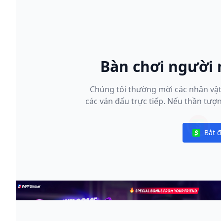
Bàn chơi người 
Chúng tôi thường mời các nhân vật
các ván đấu trực tiếp. Nếu thần tượ
thi đấu và g
Bắt 
Notificat