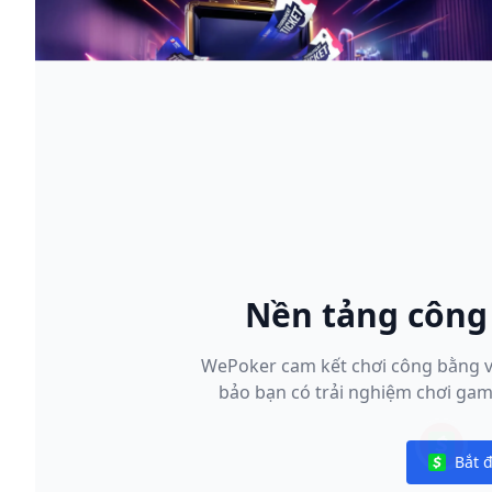
Nền tảng công
WePoker cam kết chơi công bằng v
bảo bạn có trải nghiệm chơi gam
Bắt 
Notificat