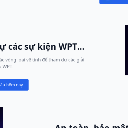
Notification
ự các sự kiện WPT
p toàn cầu
c vòng loại vệ tinh để tham dự các giải
u WPT.
đầu hôm nay
ions
An toàn, bảo mật