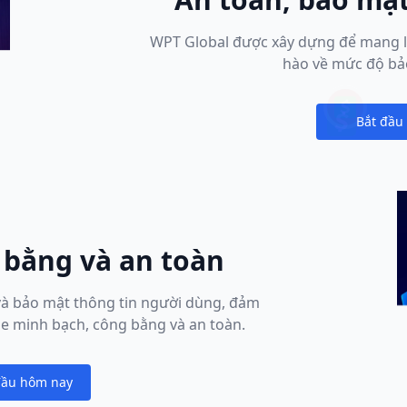
WPT Global được xây dựng để mang lại
hào về mức độ bả
Bắt đầu
Notification
 bằng và an toàn
à bảo mật thông tin người dùng, đảm
e minh bạch, công bằng và an toàn.
đầu hôm nay
ions