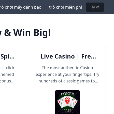
trò chơi máy đánh bạc
trò chơi miễn phí
Tải về
 & Win Big!
 Spins
Live Casino | Free
Trial Play
st click
The most authentic Casino
 themed
experience at your fingertips! Try
 bonus
hundreds of classic games for
 fun!
free, feel the thrill, win real
rewards!