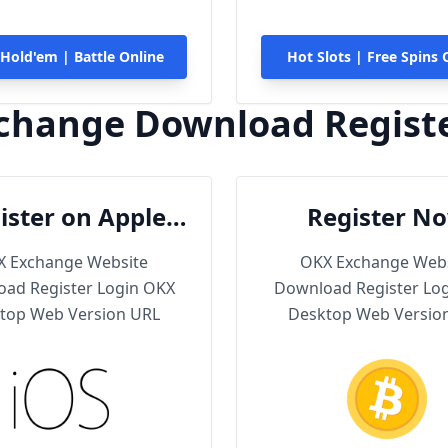
 Hold'em | Battle Online
Hot Slots | Free Spins 
change Download Registe
ister on Apple
Register N
App Store
X Exchange Website
OKX Exchange Webs
ad Register Login OKX
Download Register Lo
top Web Version URL
Desktop Web Versio