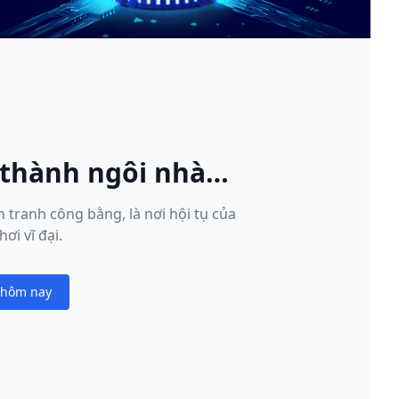
 thành ngôi nhà
 mới của bạn
h tranh công bằng, là nơi hội tụ của
ơi vĩ đại.
 hôm nay
s