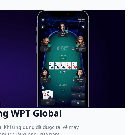
ống WPT Global
u. Khi ứng dụng đã được tải về máy
hư mục “Tải xuống” của bạn).