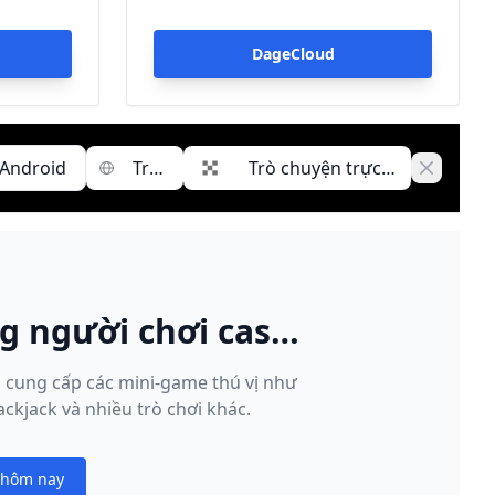
DageCloud
 Android
Trò
Trò chuyện trực
Close ba
chơi
tiếp
H5
g người chơi cash
ất thế giới
 cung cấp các mini-game thú vị như
ackjack và nhiều trò chơi khác.
 hôm nay
s