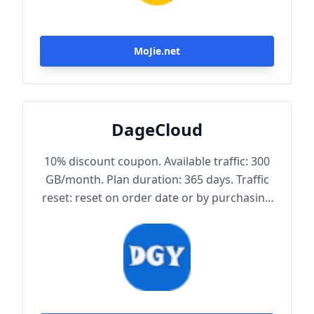
MoJie.net
DageCloud
10% discount coupon. Available traffic: 300
GB/month. Plan duration: 365 days. Traffic
reset: reset on order date or by purchasing
traffic package. Maximum achievable
bandwidth: 1000 Mbps. Node protocol:
Trojan.