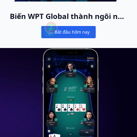
Biến WPT Global thành ngôi nhà
poker online mới của bạn
Bắt đầu hôm nay
Notifications