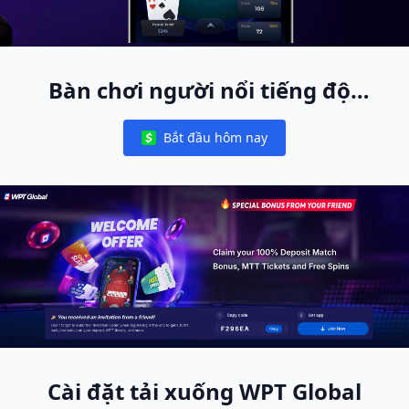
Bàn chơi người nổi tiếng độc
nhất
Bắt đầu hôm nay
Notifications
Cài đặt tải xuống WPT Global