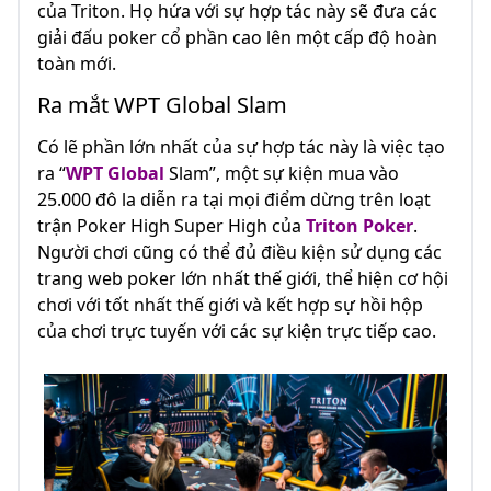
của Triton. Họ hứa với sự hợp tác này sẽ đưa các
giải đấu poker cổ phần cao lên một cấp độ hoàn
toàn mới.
Ra mắt WPT Global Slam
Có lẽ phần lớn nhất của sự hợp tác này là việc tạo
ra “
WPT Global
Slam”, một sự kiện mua vào
25.000 đô la diễn ra tại mọi điểm dừng trên loạt
trận Poker High Super High của
Triton Poker
.
Người chơi cũng có thể đủ điều kiện sử dụng các
trang web poker lớn nhất thế giới, thể hiện cơ hội
chơi với tốt nhất thế giới và kết hợp sự hồi hộp
của chơi trực tuyến với các sự kiện trực tiếp cao.