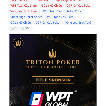
WPT Toàn Cầu Slam
Đô La Hộ Chiếu
Cổ Phần Cao Poker
Vòng Loại Trực Tuyến
WPT Toàn Cầu
Triton Poker
Super High Roller Series
WPT Toàn Cầu Slam
Đô La Hộ Chiếu
Cổ Phần Cao Poker
Vòng Loại Trực Tuyến
🕒 3
🗒️ 505