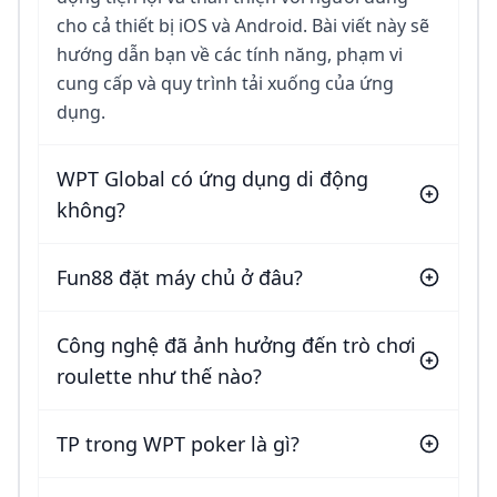
cho cả thiết bị iOS và Android. Bài viết này sẽ
hướng dẫn bạn về các tính năng, phạm vi
cung cấp và quy trình tải xuống của ứng
dụng.
WPT Global có ứng dụng di động
không?
Fun88 đặt máy chủ ở đâu?
Công nghệ đã ảnh hưởng đến trò chơi
roulette như thế nào?
TP trong WPT poker là gì?