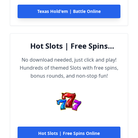
Texas Hold'em | Battle Online
Hot Slots | Free Spins
Online
No download needed, just click and play!
Hundreds of themed Slots with free spins,
bonus rounds, and non-stop fun!
Hot Slots | Free Spins Online