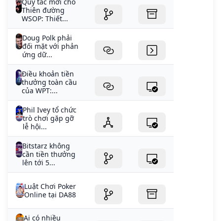
Quy tắc mới cho
Thiên đường
WSOP: Thiết...
Doug Polk phải
đối mặt với phản
ứng dữ...
Điều khoản tiền
thưởng toàn cầu
của WPT:...
Phil Ivey tổ chức
trò chơi gặp gỡ
lễ hội...
Bitstarz không
cần tiền thưởng
lên tới 5...
Luật Chơi Poker
Online tại DA88
Ai có nhiều