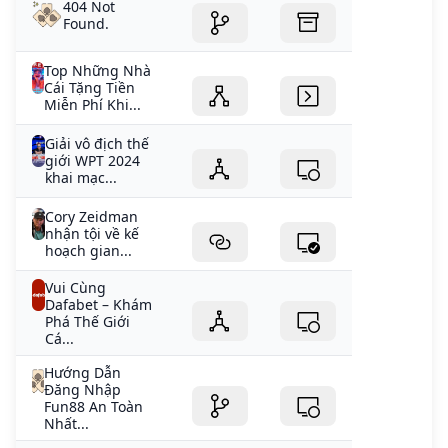
404 Not
Found.
Top Những Nhà
Cái Tặng Tiền
Miễn Phí Khi...
Giải vô địch thế
giới WPT 2024
khai mạc...
Cory Zeidman
nhận tội về kế
hoạch gian...
Vui Cùng
Dafabet – Khám
Phá Thế Giới
Cá...
Hướng Dẫn
Đăng Nhập
Fun88 An Toàn
Nhất...