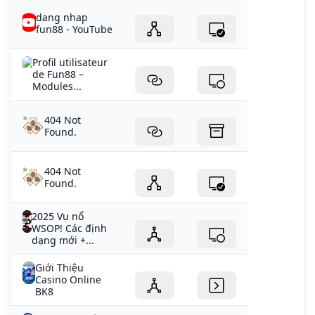
dang nhap
fun88 - YouTube
Profil utilisateur
de Fun88 –
Modules...
404 Not
Found.
404 Not
Found.
2025 Vụ nổ
WSOP! Các định
dạng mới +...
Giới Thiệu
Casino Online
BK8