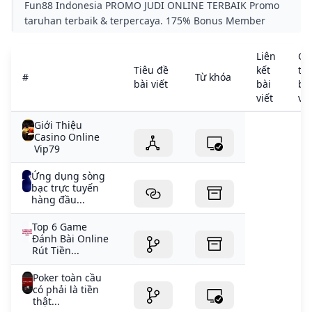
CASINO TERPERCAYAFUN88-VN.COM
Fun88 Indonesia PROMO JUDI ONLINE TERBAIK Promo
taruhan terbaik & terpercaya. 175% Bonus Member
Baru! main di FUN88 dapat iPhone 7 hingga MERCEDES
BENZ!
Liên
Ch
Tiêu đề
kết
tiế
#
Từ khóa
bài viết
bài
bà
viết
viế
Giới Thiệu
Casino Online
Vip79
Ứng dụng sòng
bạc trực tuyến
hàng đầu...
Top 6 Game
Đánh Bài Online
Rút Tiền...
Poker toàn cầu
có phải là tiền
thật...