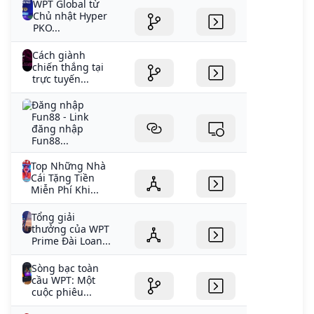
WPT Global từ
Chủ nhật Hyper
PKO...
Cách giành
chiến thắng tại
trực tuyến...
Đăng nhập
Fun88 - Link
đăng nhập
Fun88...
Top Những Nhà
Cái Tặng Tiền
Miễn Phí Khi...
Tổng giải
thưởng của WPT
Prime Đài Loan...
Sòng bạc toàn
cầu WPT: Một
cuộc phiêu...