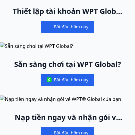
Thiết lập tài khoản WPT Global
của bạn
Bắt đầu hôm nay
Notifications
Sẵn sàng chơi tại WPT Global?
Bắt đầu hôm nay
Notifications
Nạp tiền ngay và nhận gói vé
WPT® Global của bạn
Bắt đầu hôm nay