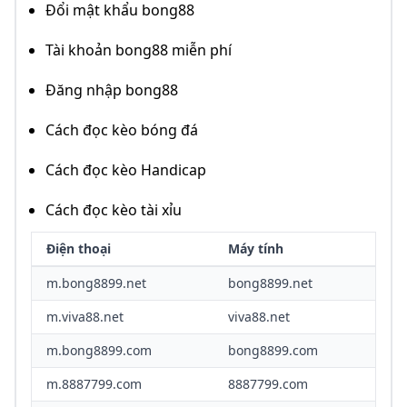
Đổi mật khẩu bong88
Tài khoản bong88 miễn phí
Đăng nhập bong88
Cách đọc kèo bóng đá
Cách đọc kèo Handicap
Cách đọc kèo tài xỉu
Điện thoại
Máy tính
m.bong8899.net
bong8899.net
m.viva88.net
viva88.net
m.bong8899.com
bong8899.com
m.8887799.com
8887799.com