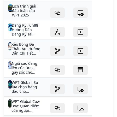
Lịch trình giải
đấu toàn cầu
WPT 2025
Đăng Ký Fun88
Hướng Dẫn
Đăng Ký Tài...
Kèo Bóng Đá
Châu Âu: Hướng
Dẫn Chi Tiết...
Ngôi sao đang
lên của Brazil
gây sốc cho...
WPT Global: Sự
lựa chọn hàng
đầu cho...
WPT Global Cow
Boy: Quan điểm
của người...