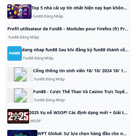
Top 5 nhà cái uy tín nhất hiện nay bạn không thể bỏ lỡ Cập nhật danh sách các nhà cái uy tín nhất Việt Nam hiện nay với các sản phẩm cá cược đặc sắc cùng nh
Fun88 Đăng Nhập
Profil utilisateur de Fun88 – Modules pour Firefox (fr) Profil de Fun88, auteur d’extensions pour Firefox. Trouvez les autres extensions de Fun88, leur note moyenne, la date de son inscription et la possibilité de signaler des problèmes. Il n’y a aucune note pour l’instant Il n’y a aucune note pour l’instant Il n’y a aucune note pour l’instant Il n’y a aucune note pour l’instant Il n’y a aucune note pour l’instant Il n’y a aucune note pour l’instant Il n’y a aucune note pour l’instant Il n’y a aucune note pour l’instant Il n’y a aucune note pour l’instant Il n’y a aucune note pour l’instant Il n’y a aucune note pour l’instant Il n’y a aucune note pour l’instant Il n’y a aucune note pour l’instant Il n’y a aucune note pour l’instant Il n’y a aucune note pour l’instant Il n’y a aucune note pour l’instant Il n’y a aucune note pour l’instant Il n’y a aucune note pour l’instant Il n’y a aucune note pour l’instant Il n’y a aucune note pour l’instant Il n’y a aucune note pour l’instant Il n’y a aucune note pour l’instant
Fun88 Đăng Nhập
dang nhap fun88 Sau khi đăng ký fun88 thành công, fun88 đăng nhập tự động vào giao diện cược fun88.com. Hoặc người dùng đã đăng xuất tài khoản fun88 và cần đăng nhập để người dùng kiểm tra tài khoản fun88 có thể tham gia cược được không? hoặc người dùng muốn trải nghiệm fun88 thì cần đăng nhập vào fun88. Nếu lần đầu tiên người dùng tham gia fun88 việc đăng nhập fun88 có thể không thành công, và nếu xảy ra nhiều lần thì fun88 sẽ khóa tài khoản của lại để bảo mật tài khoản của người dùng.
Fun88 Đăng Nhập
Cổng thông tin sinh viên 18/ 10/ 2024 18/ 10/ 2024 14/ 10/ 2024 10/ 10/ 2024 04/ 10/ 2024 01/ 10/ 2024 20/ 09/ 2024 20/ 09/ 2024 15/ 07/ 2024 09/ 07/ 2024 04/ 10/ 2021 16/ 07/ 2021 11/ 11/ 2020 11/ 11/ 2020 11/ 11/ 2020
Fun88 Đăng Nhập
Fun88 - Cược Thể Thao Và Casino Trực Tuyến Hàng Đầu Việt NamFUNVN66.com Fun88 mang tới tỷ lệ cược tốt nhất tại Thể Thao, Casino Trực Tuyến, Slot và Xổ Số tại Việt Nam. Chơi thử với 88K miễn phí sau khi đăng ký tài khoản.
Fun88 Đăng Nhập
2025 Vụ nổ WSOP! Các định dạng mới + Giải thưởng lớn người chơi poker không được bỏ lỡ nó! Sê -ri thế giới 2025 của Poker (WSOP) sẽ sớm ra mắt! Giải đấu sẽ được tổ chức từ ngày 27 tháng 5 đến ngày 16 tháng 7 tại Sòng bạc Horseshoe và Paris ở Las Vegas. Đây là lần đầu tiên GGPoker tổ chức toàn bộ sự kiện kể từ khi tiếp quản, vì vậy chắc chắn sẽ có một số thay đổi mới. Hãy nhìn nhanh. WSOP Classics và những thay đổi mới WSOP là một sự kiện lớn trong thế giới poker, đã phát triển từ các giải đấu quy mô nhỏ thành một sự kiện lớn với hàng chục ngàn người tham gia.
WSOP
WPT Global: Sự lựa chọn hàng đầu cho người chơi poker Theo như chúng tôi biết, WPT Global là phòng duy nhất trên thị trường cung cấp một danh sách các đại sứ đa dạng và rộng rãi như vậy cho các gói giải đấu của họ. Các đại sứ được các nhân cách được đánh giá cao và có kinh nghiệm trong lĩnh vực poker, cho vay ảnh hưởng và uy tín của họ đối với nền tảng. Gặp gỡ các huyền thoại poker cung cấp năng lượng cho WPT Global Cách tốt nhất để mô tả Phil Ivey là bằng cách gọi anh ta là “Tiger Woods of Poker” với mười chiến thắng vòng tay WSOP và một thành viên Poker Hall of Fame.