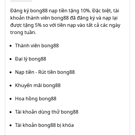
Đăng ký bong88 nạp tiền tặng 10%. Đặc biệt, tài
khoản thành viên bong88 đã đăng ký và nạp lại
được tặng 5% so với tiền nạp vào tất cả các ngày
trong tuần.
Thành viên bong88
Đại lý bong88
Nạp tiền - Rút tiền bong88
Khuyến mãi bong88
Hoa hồng bong88
Tài khoản dùng thử bong88
Tài khoản bong88 bị khóa