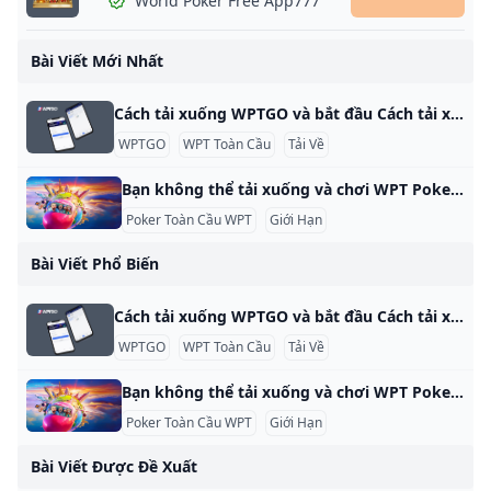
World Poker Free App777
Bài Viết Mới Nhất
Cách tải xuống WPTGO và bắt đầu Cách tải xuống WPTGO và bắt đầu với Poker trực tuyến Bắt đầu với WPTGO, nền tảng poker trực tuyến được liên kết với World Poker Tour, thật đơn giản và nhanh chóng. Hãy làm theo các bước đơn giản sau để tải xuống phần mềm và thiết lập tài khoản của bạn. Bước 1: Tải ứng dụng WPTGO Để bắt đầu, hãy nhấp vào nút Tải xuống ngay trên trang web WPTGO.
WPTGO
WPT Toàn Cầu
Tải Về
Bạn không thể tải xuống và chơi WPT Poker Global ở các quốc gia và khu vực bên dưới Người chơi ở hơn 100 quốc gia có thể truy cập WPT Global Poker, nhưng có những hạn chế cụ thể dựa trên quy định của địa phương. Tại sao bạn không thể tải xuống và chơi WPT Poker Global ở các quốc gia và khu vực bên dưới Các quốc gia có thể truy cập WPT Global Người chơi có thể đăng ký và tải xuống WPT Global từ các khu vực sau:
Poker Toàn Cầu WPT
Giới Hạn
Bài Viết Phổ Biến
Cách tải xuống WPTGO và bắt đầu Cách tải xuống WPTGO và bắt đầu với Poker trực tuyến Bắt đầu với WPTGO, nền tảng poker trực tuyến được liên kết với World Poker Tour, thật đơn giản và nhanh chóng. Hãy làm theo các bước đơn giản sau để tải xuống phần mềm và thiết lập tài khoản của bạn. Bước 1: Tải ứng dụng WPTGO Để bắt đầu, hãy nhấp vào nút Tải xuống ngay trên trang web WPTGO.
WPTGO
WPT Toàn Cầu
Tải Về
Bạn không thể tải xuống và chơi WPT Poker Global ở các quốc gia và khu vực bên dưới Người chơi ở hơn 100 quốc gia có thể truy cập WPT Global Poker, nhưng có những hạn chế cụ thể dựa trên quy định của địa phương. Tại sao bạn không thể tải xuống và chơi WPT Poker Global ở các quốc gia và khu vực bên dưới Các quốc gia có thể truy cập WPT Global Người chơi có thể đăng ký và tải xuống WPT Global từ các khu vực sau:
Poker Toàn Cầu WPT
Giới Hạn
Bài Viết Được Đề Xuất