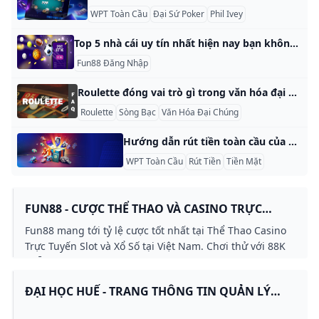
WPT Toàn Cầu
Đại Sứ Poker
Phil Ivey
Top 5 nhà cái uy tín nhất hiện nay bạn không thể bỏ lỡ Cập nhật danh sách các nhà cái uy tín nhất Việt Nam hiện nay với các sản phẩm cá cược đặc sắc cùng nh
Fun88 Đăng Nhập
Roulette đóng vai trò gì trong văn hóa đại chúng chẳng hạn như phim ảnh và văn học? Roulette đóng vai trò gì trong văn hóa đại chúng, chẳng hạn như phim ảnh và văn học? Roulette đã đóng một vai trò quan trọng trong văn hóa đại chúng, xuất hiện trong nhiều bộ phim, sách và các hình thức truyền thông khác. Trong phim ảnh, Roulette thường xuất hiện như biểu tượng của sự hào nhoáng, sang trọng và mạo hiểm. Một trong những ví dụ nổi tiếng nhất là bộ phim kinh điển “Casablanca,” trong đó trò chơi được giới thiệu nổi bật trong một số cảnh.
Roulette
Sòng Bạc
Văn Hóa Đại Chúng
Hướng dẫn rút tiền toàn cầu của WPT: Tiền mặt được thực hiện đơn giản Này, poker bạn bè! Đối với những người đánh cược, những người đã cưỡi sóng toàn cầu WPT và tận hưởng một vài chiến thắng, bạn có thể sẽ tuyệt vọng để rút tiền. Thay vào đó, không cần phải lo lắng, hãy xem hướng dẫn từng bước của chúng tôi về việc rút tiền thắng từ Global WPT một lần và mãi mãi, mà không có bất kỳ biệt ngữ khó hiểu nào.
WPT Toàn Cầu
Rút Tiền
Tiền Mặt
FUN88 - CƯỢC THỂ THAO VÀ CASINO TRỰC
TUYẾN HÀNG ĐẦU VIỆT NAMFUNVN66.COM
Fun88 mang tới tỷ lệ cược tốt nhất tại Thể Thao Casino
Trực Tuyến Slot và Xổ Số tại Việt Nam. Chơi thử với 88K
miễn phí sau khi đăng ký tài khoản.
ĐẠI HỌC HUẾ - TRANG THÔNG TIN QUẢN LÝ
NGOẠI NGỮ KHÔNG CHUYÊN - ĐĂNG KÝ TÀI