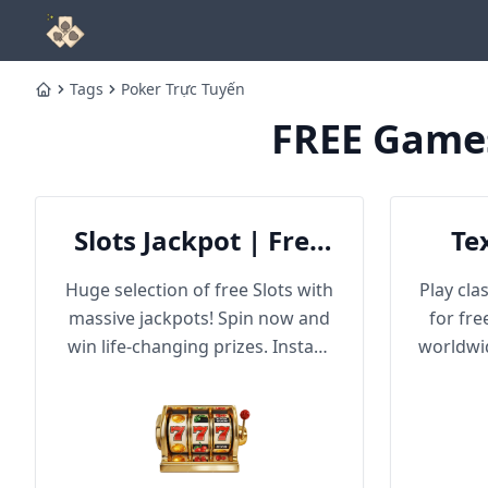
Tags
Poker Trực Tuyến
Home
FREE Games
Slots Jackpot | Free
Te
Play & Win Big
B
Huge selection of free Slots with
Play cla
massive jackpots! Spin now and
for fre
win life-changing prizes. Instant
worldwi
play, real excitement!
skills,