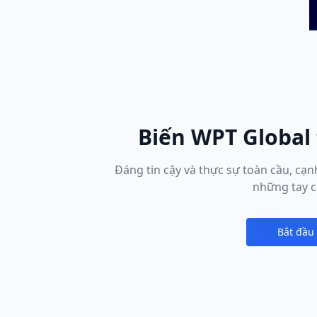
Biến WPT Global
poker online
Đáng tin cậy và thực sự toàn cầu, cạn
những tay ch
Bắt đầu
Notification