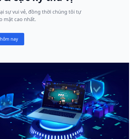
 sự vui vẻ, đồng thời chúng tôi tự
o mật cao nhất.
 hôm nay
s