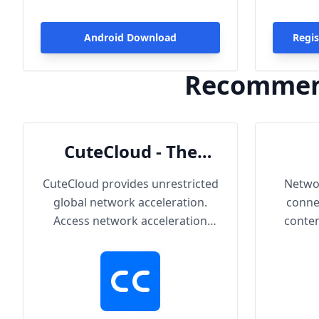
Android Download
Regis
Recommend
CuteCloud - The
Cutest Cloud
CuteCloud provides unrestricted
Networ
global network acceleration.
conne
Access network acceleration
conten
services connected with
hundreds of content providers
worldwide. With up to 2000Mbps
single-line access capacity and
1000+ high-speed servers