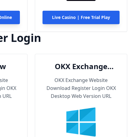
Online
Live Casino | Free Trial Play
r Login
ow
OKX Exchange
Backup URL
ite
OKX Exchange Website
gin OKX
Download Register Login OKX
n URL
Desktop Web Version URL