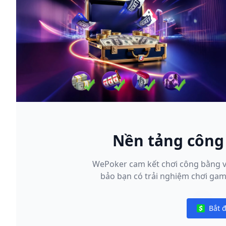
Nền tảng công
WePoker cam kết chơi công bằng v
bảo bạn có trải nghiệm chơi gam
Bắt 
Notificat