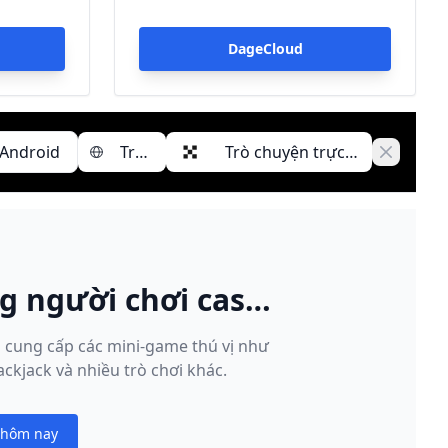
DageCloud
 Android
Trò
Trò chuyện trực
Close ba
chơi
tiếp
H5
g người chơi cash
ất thế giới
 cung cấp các mini-game thú vị như
ackjack và nhiều trò chơi khác.
 hôm nay
s