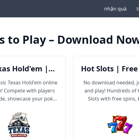
nhận quà
 to Play – Download Now
xas Hold'em |
Hot Slots | Free
attle Online
Online
ssic Texas Hold'em online
No download needed, ju
e! Compete with players
and play! Hundreds of
de, showcase your poker
Slots with free spins,
 and win real cash prizes!
rounds, and non-stop