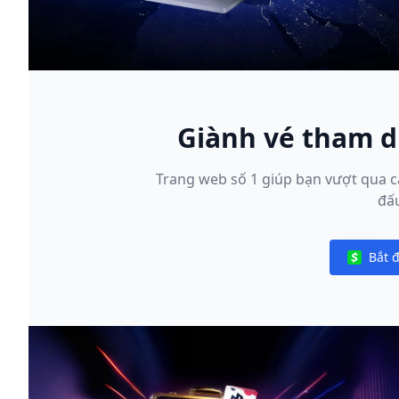
Giành vé tham d
trực tiế
Trang web số 1 giúp bạn vượt qua cá
đấ
Bắt 
Notificat