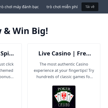
trò chơi máy đánh bạc
trò chơi miễn phí
Tải về
 & Win Big!
 Spins
Live Casino | Free
Trial Play
st click
The most authentic Casino
 themed
experience at your fingertips! Try
 bonus
hundreds of classic games for
 fun!
free, feel the thrill, win real
rewards!