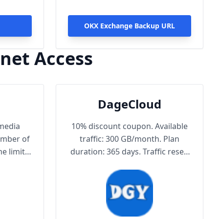
OKX Exchange Backup URL
net Access
DageCloud
media
10% discount coupon. Available
umber of
traffic: 300 GB/month. Plan
e limit.
duration: 365 days. Traffic reset:
mit.
reset on order date or by
purchasing traffic package.
Maximum achievable bandwidth:
1000 Mbps. Node protocol:
Trojan.