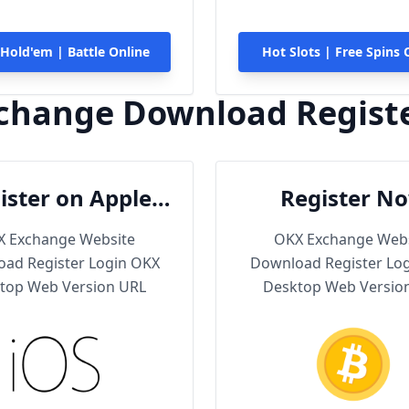
 Hold'em | Battle Online
Hot Slots | Free Spins 
change Download Registe
ister on Apple
Register N
App Store
X Exchange Website
OKX Exchange Webs
ad Register Login OKX
Download Register Lo
top Web Version URL
Desktop Web Versio