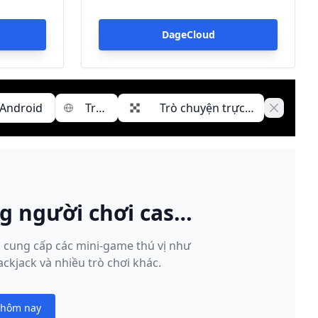
DageCloud
 Android
Trò
Trò chuyện trực
Close ba
chơi
tiếp
H5
g người chơi cash
ất thế giới
 cung cấp các mini-game thú vị như
ackjack và nhiều trò chơi khác.
 hôm nay
s