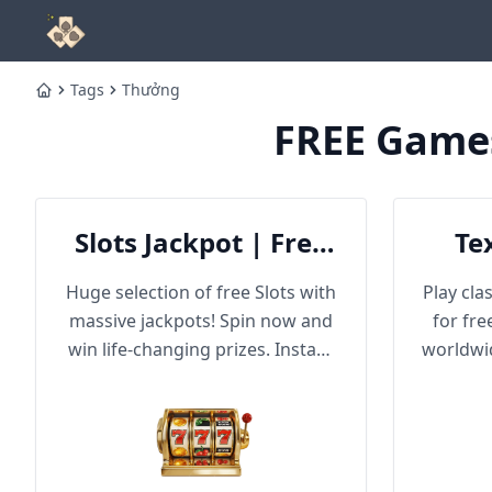
Tags
Thưởng
Home
FREE Games
Slots Jackpot | Free
Te
Play & Win Big
B
Huge selection of free Slots with
Play cla
massive jackpots! Spin now and
for fre
win life-changing prizes. Instant
worldwi
play, real excitement!
skills,