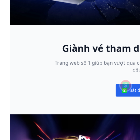
Giành vé tham d
trực tiế
Trang web số 1 giúp bạn vượt qua cá
đấ
Bắt 
Notificat