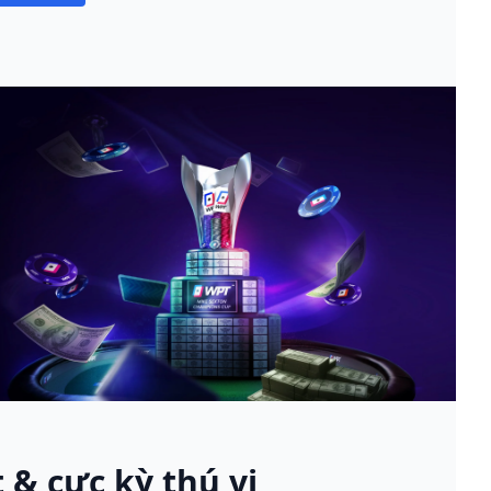
 & cực kỳ thú vị