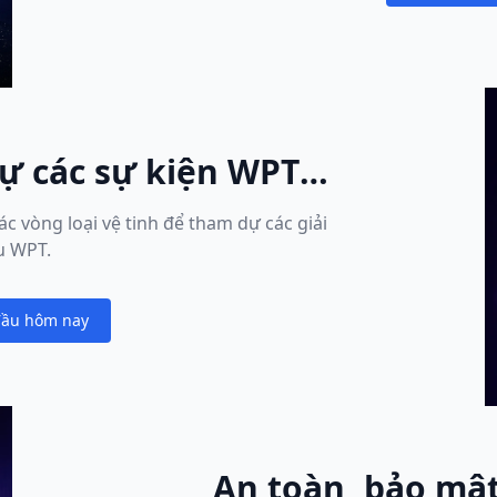
ự các sự kiện WPT
p toàn cầu
c vòng loại vệ tinh để tham dự các giải
u WPT.
đầu hôm nay
ions
An toàn, bảo mật