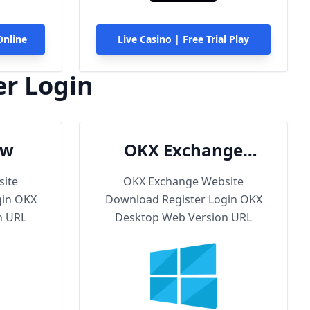
Online
Live Casino | Free Trial Play
r Login
ow
OKX Exchange
Backup URL
ite
OKX Exchange Website
gin OKX
Download Register Login OKX
n URL
Desktop Web Version URL