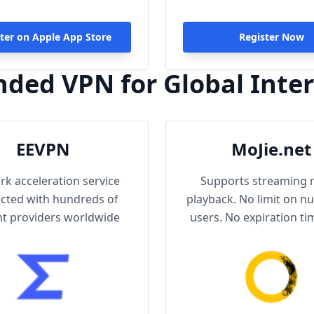
ter on Apple App Store
Register Now
ed VPN for Global Inter
EEVPN
MoJie.net
k acceleration service
Supports streaming 
cted with hundreds of
playback. No limit on n
t providers worldwide
users. No expiration tim
No network speed li