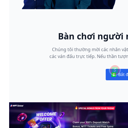
Bàn chơi người 
Chúng tôi thường mời các nhân vật
các ván đấu trực tiếp. Nếu thần tượ
thi đấu và g
Bắt 
Notificat