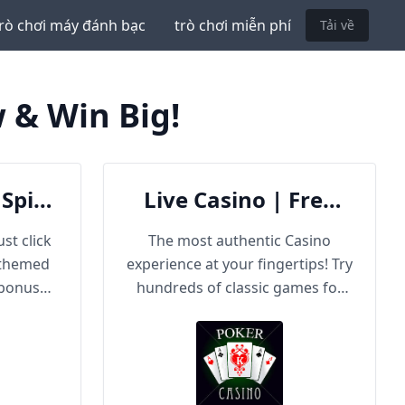
trò chơi máy đánh bạc
trò chơi miễn phí
Tải về
 & Win Big!
 Spins
Live Casino | Free
Trial Play
st click
The most authentic Casino
 themed
experience at your fingertips! Try
 bonus
hundreds of classic games for
 fun!
free, feel the thrill, win real
rewards!