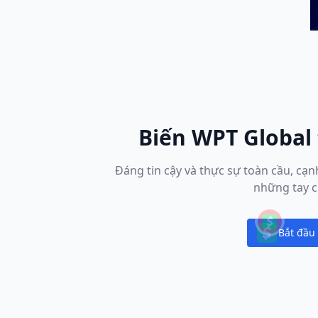
Biến WPT Global
poker online
Đáng tin cậy và thực sự toàn cầu, cạn
những tay ch
Bắt đầu
Notification