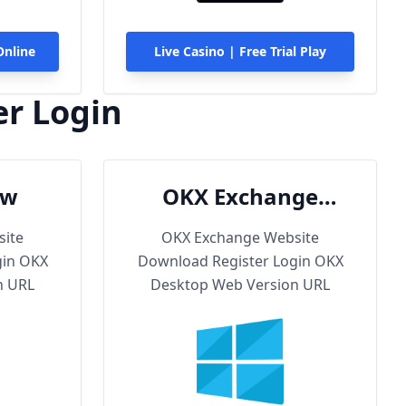
Online
Live Casino | Free Trial Play
r Login
ow
OKX Exchange
Backup URL
ite
OKX Exchange Website
gin OKX
Download Register Login OKX
n URL
Desktop Web Version URL