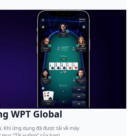
ống WPT Global
u. Khi ứng dụng đã được tải về máy
hư mục “Tải xuống” của bạn).