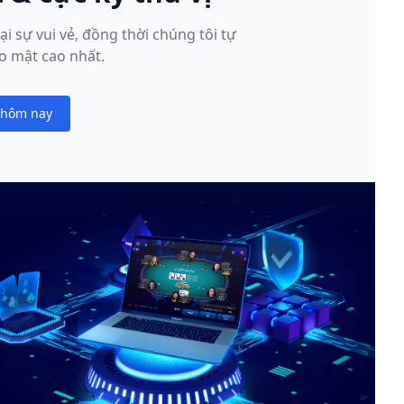
 sự vui vẻ, đồng thời chúng tôi tự
o mật cao nhất.
 hôm nay
s