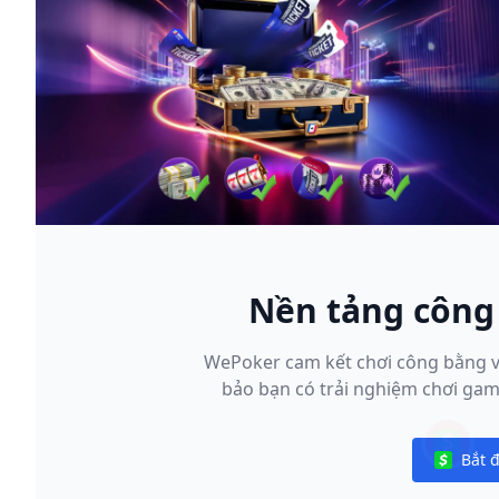
Nền tảng công
WePoker cam kết chơi công bằng v
bảo bạn có trải nghiệm chơi gam
Bắt 
Notificat