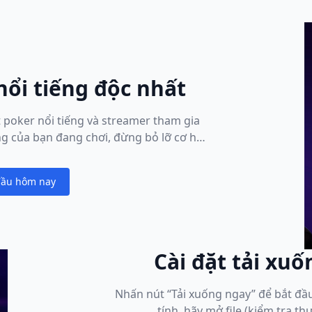
nổi tiếng độc nhất
 poker nổi tiếng và streamer tham gia
ng của bạn đang chơi, đừng bỏ lỡ cơ hội
iao lưu cùng họ!
đầu hôm nay
ions
Cài đặt tải xu
Nhấn nút “Tải xuống ngay” để bắt đầ
tính, hãy mở file (kiểm tra t