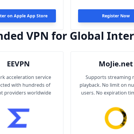
ter on Apple App Store
Register Now
ed VPN for Global Inter
EEVPN
MoJie.net
k acceleration service
Supports streaming 
cted with hundreds of
playback. No limit on n
t providers worldwide
users. No expiration tim
No network speed li