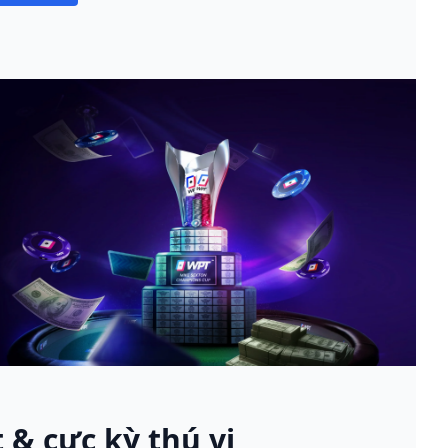
 & cực kỳ thú vị