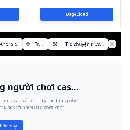
DageCloud
 Android
Trò
Trò chuyện trực
Close ba
chơi
tiếp
H5
g người chơi cash
ất thế giới
 cung cấp các mini-game thú vị như
ackjack và nhiều trò chơi khác.
 hôm nay
s