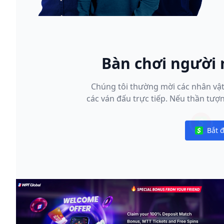
Bàn chơi người 
Chúng tôi thường mời các nhân vật
các ván đấu trực tiếp. Nếu thần tượ
thi đấu và g
Bắt 
Notificat