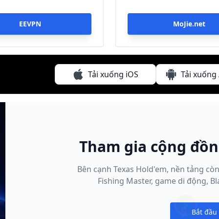
EEVPN
MoJie.net
Tải xuống iOS
Tải xuống
Tham gia cộng đồn
game lớn nh
Bên cạnh Texas Hold'em, nền tảng còn
Fishing Master, game di động, Bl
Bắt đầu
Notification