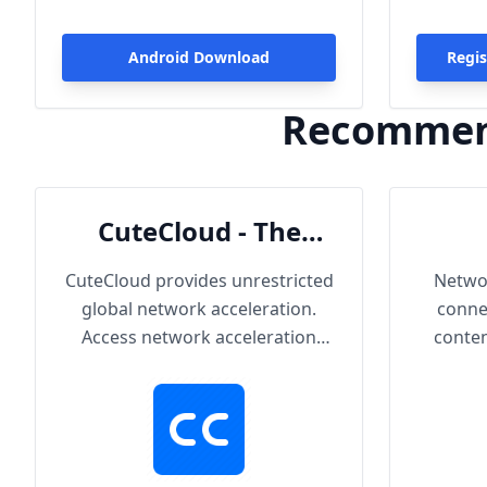
Android Download
Regis
Recommend
CuteCloud - The
Cutest Cloud
CuteCloud provides unrestricted
Networ
global network acceleration.
conne
Access network acceleration
conten
services connected with
hundreds of content providers
worldwide. With up to 2000Mbps
single-line access capacity and
1000+ high-speed servers