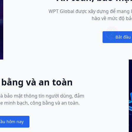
WPT Global được xây dựng để mang lại
hào về mức độ bả
Bắt đầu
Notification
 bằng và an toàn
à bảo mật thông tin người dùng, đảm
e minh bạch, công bằng và an toàn.
đầu hôm nay
ions