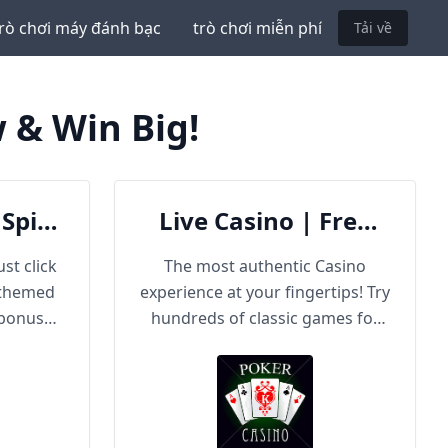
trò chơi máy đánh bạc
trò chơi miễn phí
Tải về
 & Win Big!
 Spins
Live Casino | Free
Trial Play
st click
The most authentic Casino
 themed
experience at your fingertips! Try
 bonus
hundreds of classic games for
 fun!
free, feel the thrill, win real
rewards!