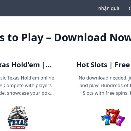
nhận quà
 to Play – Download Now
xas Hold'em |
Hot Slots | Free
attle Online
Online
ssic Texas Hold'em online
No download needed, ju
e! Compete with players
and play! Hundreds of
de, showcase your poker
Slots with free spins,
 and win real cash prizes!
rounds, and non-stop