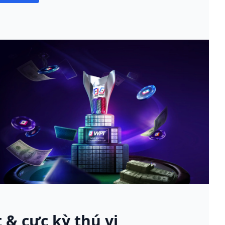
 & cực kỳ thú vị