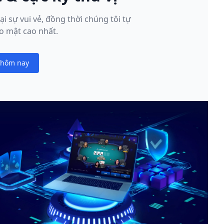
 sự vui vẻ, đồng thời chúng tôi tự
o mật cao nhất.
 hôm nay
s