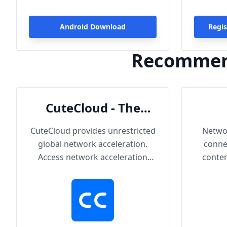
Android Download
Regis
Recommend
CuteCloud - The
Cutest Cloud
CuteCloud provides unrestricted
Networ
global network acceleration.
conne
Access network acceleration
conten
services connected with
hundreds of content providers
worldwide. With up to 2000Mbps
single-line access capacity and
1000+ high-speed servers