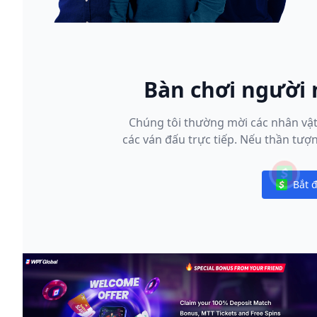
Bàn chơi người 
Chúng tôi thường mời các nhân vật
các ván đấu trực tiếp. Nếu thần tượ
thi đấu và g
Bắt 
Notificat