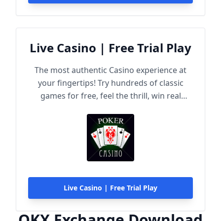
Live Casino | Free Trial Play
The most authentic Casino experience at
your fingertips! Try hundreds of classic
games for free, feel the thrill, win real
rewards!
Live Casino | Free Trial Play
OKX Exchange Download