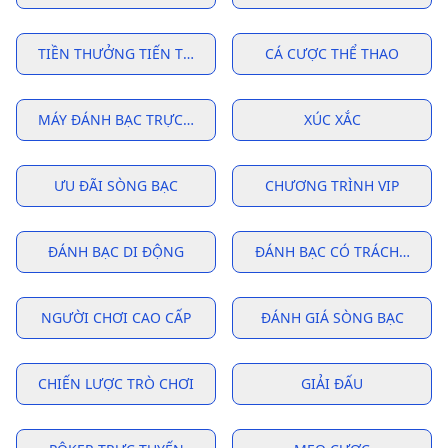
TIỀN THƯỞNG TIẾN TRIỂN
CÁ CƯỢC THỂ THAO
MÁY ĐÁNH BẠC TRỰC TUYẾN
XÚC XẮC
ƯU ĐÃI SÒNG BẠC
CHƯƠNG TRÌNH VIP
ĐÁNH BẠC DI ĐỘNG
ĐÁNH BẠC CÓ TRÁCH NHIỆ
NGƯỜI CHƠI CAO CẤP
ĐÁNH GIÁ SÒNG BẠC
CHIẾN LƯỢC TRÒ CHƠI
GIẢI ĐẤU