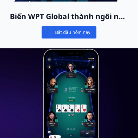
Biến WPT Global thành ngôi nhà
poker online mới của bạn
Bắt đầu hôm nay
Notifications