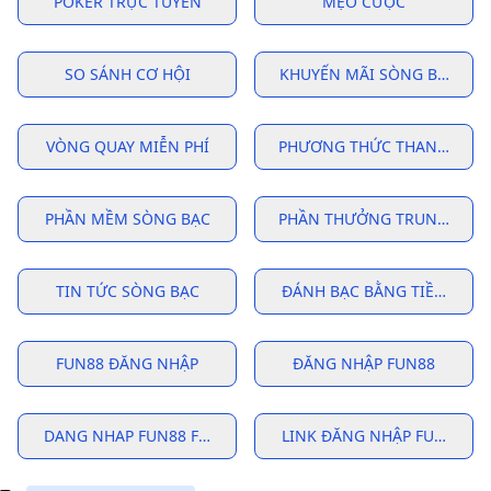
PÔKER TRỰC TUYẾN
MẸO CƯỢC
SO SÁNH CƠ HỘI
KHUYẾN MÃI SÒNG BẠC
VÒNG QUAY MIỄN PHÍ
PHƯƠNG THỨC THANH TOÁ
PHẦN MỀM SÒNG BẠC
PHẦN THƯỞNG TRUNG THÀ
TIN TỨC SÒNG BẠC
ĐÁNH BẠC BẰNG TIỀN THẬT
FUN88 ĐĂNG NHẬP
ĐĂNG NHẬP FUN88
DANG NHAP FUN88 FUN88KIA.NET
LINK ĐĂNG NHẬP FUN88