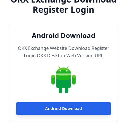
Register Login
Android Download
OKX Exchange Website Download Register
Login OKX Desktop Web Version URL
Android Download