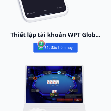
Thiết lập tài khoản WPT Global
của bạn
Bắt đầu hôm nay
Notifications