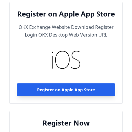
Register on Apple App Store
OKX Exchange Website Download Register
Login OKX Desktop Web Version URL
Register on Apple App Store
Register Now