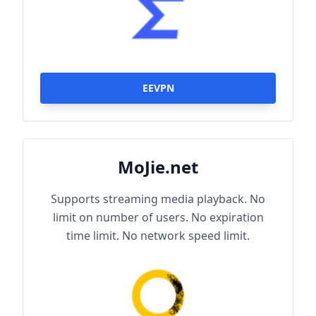
EEVPN
MoJie.net
Supports streaming media playback. No
limit on number of users. No expiration
time limit. No network speed limit.