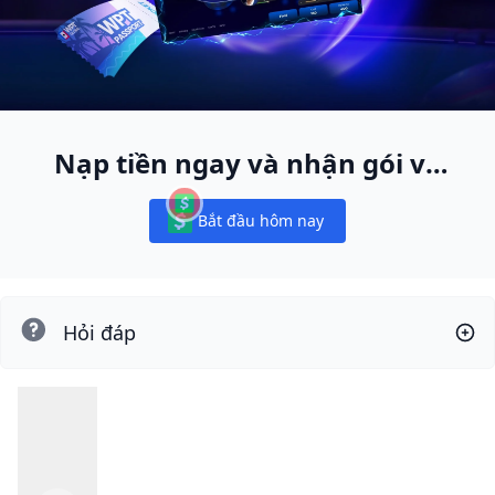
Nạp tiền ngay và nhận gói vé
WPT® Global của bạn
Bắt đầu hôm nay
Notifications
Hỏi đáp