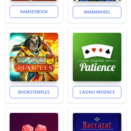
RAMSESBOOK
MIAMIWHEEL
BOOKSTEMPLES
CASINO PATIENCE