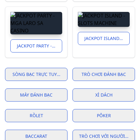
JACKPOT ISLAND - SLOTS MACHINE
JACKPOT PARTY - MGA LARO SA CASINO
SÒNG BẠC TRỰC TUYẾN
TRÒ CHƠI ĐÁNH BẠC
MÁY ĐÁNH BẠC
XÌ DÁCH
RỒLET
PÔKER
BACCARAT
TRÒ CHƠI VỚI NGƯỜI CHIA B